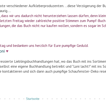
e verschiedener Aufkleberproduzenten. ...diese Verzögerung der Bu
urig....
 dass wir uns dadurch nicht herunterziehen lassen dürfen, denn klei
t letzten Freitag wieder zahlreiche positive Stimmen zum Pumpf-Bu
lungen, die das Buch nicht nur kaufen wollen, sondern es sogar im S
ntag
und bedanken uns herzlich für Eure pumpfige Geduld
.
oni
♥
eressierte Lieblingsbuchhandlungen hat, wo das Buch mit ins Sortime
selbst eine eigene Buchhandlung betreibt und "Loni lacht!" mit ins 
 kontaktieren und sich dann auch pumpfige Schaufenster-Deko rese
Startseite