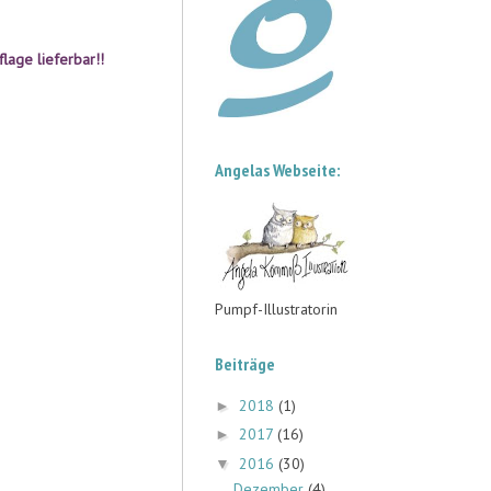
uflage
lieferbar
!!
Angelas Webseite:
Pumpf-Illustratorin
Beiträge
2018
(1)
►
2017
(16)
►
2016
(30)
▼
Dezember
(4)