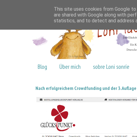
This site uses cookies from Google to d
are shared with Google along with perf
statistics, and to detect and address 
Blog
Über mich
sobre Loni sonríe
Nach erfolgreichem Crowdfunding und der 3.Auflage 