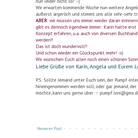
nun leider nicht so! :-(
Wir erwarten kommende Woche nun weitere Angebot
äußerst ärgerlich und stimmt uns alle sehr-sehr tra
ABER
:
wir müssen uns immer wieder daran erinnern,
gibt es dennoch irgendwie immer: Karin hatte ers
Konzept erfahren, u.a. auch von diversen Buchhand
werden!!
Das ist doch wundervoll!!
Und schon wieder ein Glückspunkt mehr!
:o)
Wir wünschen Euch allen noch einen schönen Son
Liebe Grüße von Karin, Angela und Eurem L
P.S: Sollte Jemand unter Euch sein, der Pumpf-int
hineingenommen werden soll, oder gar jemand, der 
möchte, kann uns gerne über ☞ pumpf.loni@gmx.de
Neuerer Post