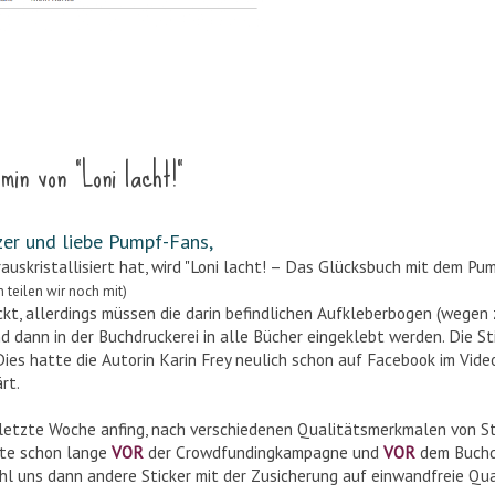
n von "Loni lacht!"
zer und liebe Pumpf-Fans,
uskristallisiert hat, wird "Loni lacht! – Das Glücksbuch mit dem Pump
teilen wir noch mit)
ckt, allerdings müssen die darin befindlichen Aufkleberbogen (wegen
d dann in der Buchdruckerei in alle Bücher eingeklebt werden. Die St
ies hatte die Autorin Karin Frey​ neulich schon auf Facebook im Vid
rt.
st letzte Woche anfing, nach verschiedenen Qualitätsmerkmalen von St
gte schon lange
VOR
der Crowdfundingkampagne und
VOR
dem Buchd
l uns dann andere Sticker mit der Zusicherung auf einwandfreie Qual