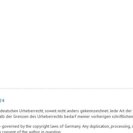
024
deutschen Urheberrecht, soweit nicht anders gekennzeichnet. Jede Art der V
alb der Grenzen des Urheberrechts bedarf meiner vorherigen schriftliche
governed by the copyright laws of Germany. Any duplication, processing, di
n consent of the author in question.