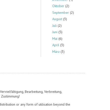
Oktober
(2)
September
(2)
August
(3)
Juli
(2)
Juni
(5)
Mai
(6)
April
(3)
März
(3)
ervielfältigung, Bearbeitung, Verbreitung,
n Zustimmung!
stribution or any form of utilisation beyond the