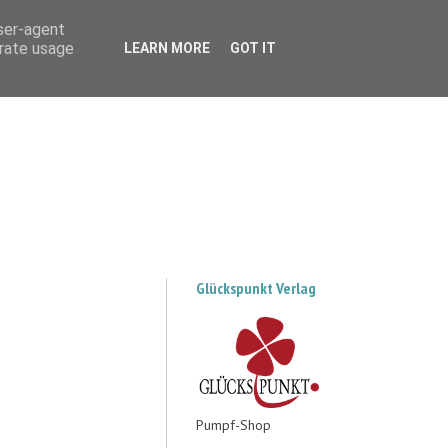
user-agent
erate usage
LEARN MORE
GOT IT
Glückspunkt Verlag
Pumpf-Shop