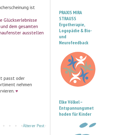
cherscheinung ist
PRAXIS MIRA
STRAUSS
ne Glückserlebnisse
Ergotherapie,
ch und dem gesamten
Logopädie & Bio-
chaufenster ausstellen
und
Neurofeedback
nt passt oder
Sortiment nehmen
rvieren.
♥
Elke Völkel –
Entspannungsmet
hoden für Kinder
Älterer Post