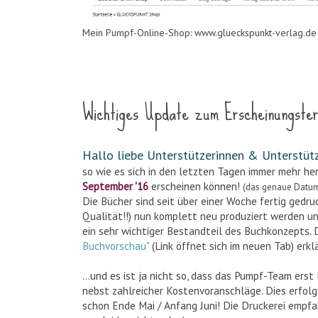
Mein Pumpf-Online-Shop: www.glueckspunkt-verlag.de
Sonntag, 21. August 2016
Wichtiges Update zum Erscheinungstermi
Hallo liebe Unterstützerinnen & Unterstüt
so wie es sich in den letzten Tagen immer mehr hera
September '16
erscheinen können!
(das genaue Datum 
Die Bücher sind seit über einer Woche fertig gedru
Qualität!!) nun komplett neu produziert werden un
ein sehr wichtiger Bestandteil des Buchkonzepts. D
Buchvorschau"
(Link öffnet sich im neuen Tab) erklä
...und es ist ja nicht so, dass das Pumpf-Team er
nebst zahlreicher Kostenvoranschläge. Dies erfol
schon Ende Mai / Anfang Juni! Die Druckerei empfah